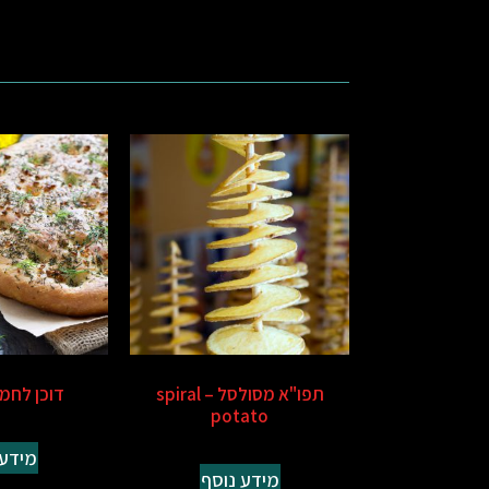
תפו"א מסולסל – spiral
​דוכן לחמ
potato
מידע 
מידע נוסף