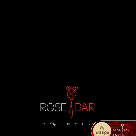
עגלות, דוכנים ​ופתרונות קולינריים