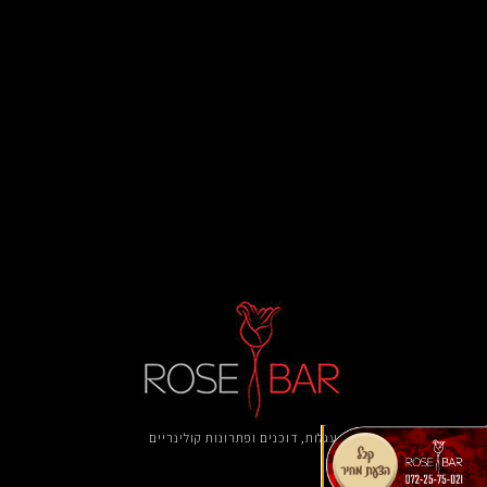
עגלות, דוכנים ​ופתרונות קולינריים