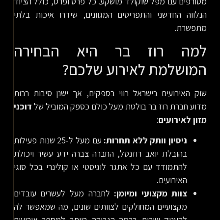
מטורפים עם מפל שוקולד מושקע. כל פרט ופרט, כולל הציוד
הנלווה החדשני והתפריטים המגוונים, שידרו איכות בלתי
מתפשרת.
למה רוז בר היא הבחירה
המושלמת לאירוע שלכם?
שוק האירועים בישראל רווי בספקים, אך ישנן סיבות רבות
מדוע חברת רוז בר בולטת מעל כולם כספק המוביל של
דוכני
מזון לאירועים
:
ניסיון וותק ללא תחרות:
עם מעל ל-25 שנות פעילות
בהובלת יואב רוזנטל, החברה צברה ידע עשיר ויכולת
להתמודד עם כל אתגר לוגיסטי או קולינרי בכל סוגי
האירועים.
צוות מקצועי ומיומן:
לחברה מעל לעשרים עובדים
מקצועיים המחולקים לצוותים שונים, מה שמאפשר לה
להעניק שירות ברמה הגבוהה ביותר למספר אירועים