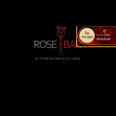
עגלות, דוכנים ​ופתרונות קולינריים