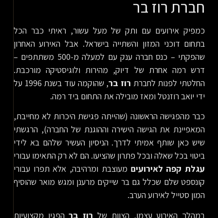
חברת רוז בר
כמפיק אירועים עם ותק של מעל עשור, ראיתי כבר הכל
בתחום דוכני המזון והשתייה בישראל. אבל האירוע האחרון
שהפקתי – כנס חברה ענק עם למעלה מ-500 משתתפים –
דרש רמה אחרת של דיוק, מהירות ולוגיסטיקה מורכבת.
החלטתי לפנות לחברת
רוז בר
, שהוקמה עוד בשנת 1996 על
ידי יואב רוזנטל ומאז מובילה את התחום ביד רמה.
כבר מהפגישה הראשונה (שהייתה פגישת היכרות לא מחייבת,
המאפיינת את הגישה הישירה וההוגנת של החברה), הרגשתי
שיש כאן שותף אמיתי לדרך. הניסיון העשיר שלהם בא לידי
ביטוי בכל שאלה ובכל פתרון שהציעו. הם לא רק התאימו עבורי
עגלת קפה לאירועים
מעוצבת ומרהיבה, אלא תפרו עבורי
קונספט שלם שכלל גם בר שייקים מרענן ומגש מואר שהוסיף
המון סטייל לאירוע הערב.
במהלך האירוע עצמו, הצוות של
רוז בר
הפגין מקצועיות