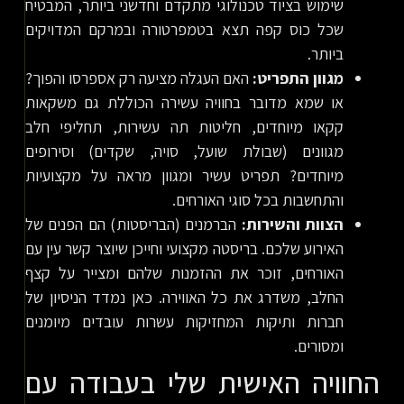
שימוש בציוד טכנולוגי מתקדם וחדשני ביותר, המבטיח
שכל כוס קפה תצא בטמפרטורה ובמרקם המדויקים
ביותר.
מגוון התפריט:
האם העגלה מציעה רק אספרסו והפוך?
או שמא מדובר בחוויה עשירה הכוללת גם משקאות
קקאו מיוחדים, חליטות תה עשירות, תחליפי חלב
מגוונים (שבולת שועל, סויה, שקדים) וסירופים
מיוחדים? תפריט עשיר ומגוון מראה על מקצועיות
והתחשבות בכל סוגי האורחים.
הצוות והשירות:
הברמנים (הבריסטות) הם הפנים של
האירוע שלכם. בריסטה מקצועי וחייכן שיוצר קשר עין עם
האורחים, זוכר את ההזמנות שלהם ומצייר על קצף
החלב, משדרג את כל האווירה. כאן נמדד הניסיון של
חברות ותיקות המחזיקות עשרות עובדים מיומנים
ומסורים.
החוויה האישית שלי בעבודה עם