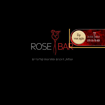
עגלות, דוכנים ​ופתרונות קולינריים