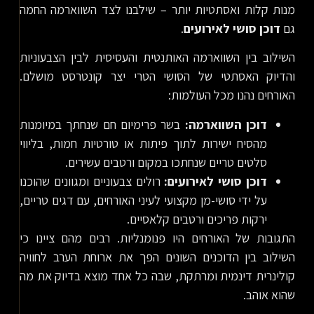
מנות קלות ואסתטיות יותר – שילבנו לצד השווארמה החמה
גם
דוכן סושי לאירועים
.
השילוב בין השווארמה האותנטית והעסיסית לבין הצבעוניות
והדיוק האסתטי של הסושי הטרי יצר קונטרסט מושלם.
האורחים נהנו מכל העולמות:
דוכן השווארמה:
בשר פרימיום חם שנחתך במיומנות
מהסיח ישירות לתוך פיתות או טורטיות חמות, בליווי
סלטים טריים שנחתכו במקום ורטבים עשירים.
דוכן סושי לאירועים:
רולים צבעוניים ומגוונים שהוכנו
על ידי סושי-מן מקצועי לעיני האורחים, עם דגים טריים,
ירקות פריכים ורטבים קלאסיים.
התגובות של האורחים היו פנומנליות. רבים מהם ציינו כי
השילוב בין הדוכנים השונים הפך את ארוחת הערב לחוויה
קולינרית דינמית ומרתקת, שבה כל אחד מוצא בדיוק את מה
שהוא אוהב.