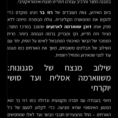
במבנה החצר והרכיב עבורנו תפריט מנצח ואינטראקטיבי.
ביום האירוע, צוות העובדים של
רוז בר
הגיע מוקדם כדי
להקים את התפאורה הקולינרית. גולת הכותרת הייתה ללא
ספק אותו
דוכן שווארמה לארועים
שהוצב במרכז החצר.
הציוד היה חדיש, נקי ומבריק ברמה הגבוהה ביותר. הריח
הממכר של הבשר האיכותי המתבשל לאיטו על הסיח, יחד עם
השילוב של תבלינים משובחים, משך את האורחים כמו מגנט
עוד לפני שהאירוע התחיל רשמית.
שילוב מנצח של סגנונות:
משווארמה אסלית ועד סושי
יוקרתי
היופי בעבודה עם חברה מקצועית וגדולה כמו רוז בר הוא
המגוון האינסופי שהיא מציעה. כדי לקלוע לטעם של כל
האורחים – החל מהצעירים חובבי הבשר ועד לאלו שמחפשים