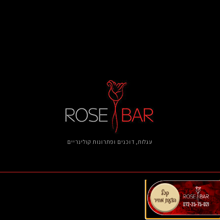
עגלות, דוכנים ​ופתרונות קולינריים